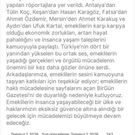
yapılan röportajlara yer verildi. Antalya'dan
Tülin Koç, Keşan'dan Hasan Karagöz, Fatsa'dan
Ahmet Özdemir, Mersin'den Ahmet Karakuş ve
Aydın'dan Ufuk Kartal, emeklilerin karşı karşıya
olduğu ekonomik zorlukları, artan hayat
pahalılığını ve insanca yaşam taleplerini
kamuoyuyla paylaştı. Türkiye'nin dört bir
yanından yükselen bu ortak ses, emeklilerin
yaşadığı gerçekleri ve örgütlü mücadelenin
önemini bir kez daha gözler önüne serdi.
Arkadaşlarımıza, emeklilerin sesini kamuoyuna
taşıyan katkıları için teşekkür ediyor; emeklilerin
haklı mücadelesine sayfalarını açan BirGün
Gazetesi'ni de duyarlılığı nedeniyle kutluyoruz.
Emeklilerin insanca yaşayabileceği bir ülke ve
haklarımızın eksiksiz güvence altına alındığı bir
gelecek için mücadelemizi büyütmeye devam
edeceğiz.
Temmuz 1, 2026
Son güncelleme: Temmuz 1, 2026
247