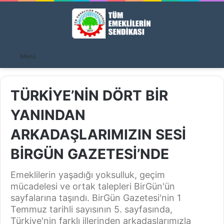
A
Menü
y
...
TÜRKİYE’NİN DÖRT BİR
YANINDAN
ARKADAŞLARIMIZIN SESİ
BİRGÜN GAZETESİ’NDE
Emeklilerin yaşadığı yoksulluk, geçim
mücadelesi ve ortak talepleri BirGün'ün
sayfalarına taşındı. BirGün Gazetesi'nin 1
Temmuz tarihli sayısının 5. sayfasında,
Türkiye'nin farklı illerinden arkadaşlarımızla