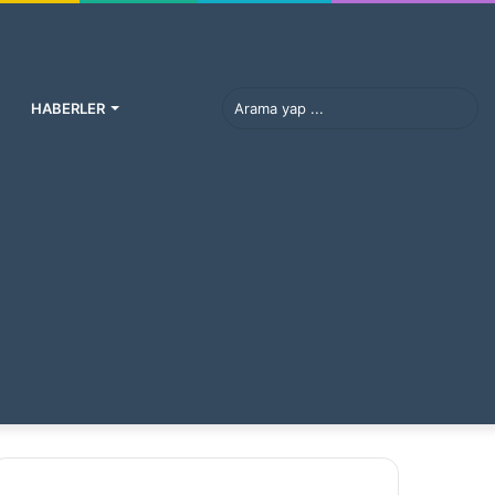
Ara
HABERLER
Faceb
yap
Tw