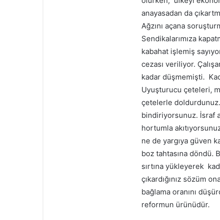
olurken, ülkeyi ekonomi
anayasadan da çıkartma
Ağzını açana soruşturm
Sendikalarımıza kapatma
kabahat işlemiş sayıyo
cezası veriliyor. Çalışa
kadar düşmemişti. Kadı
Uyuşturucu çeteleri, m
çetelerle doldurdunuz.
bindiriyorsunuz. İsraf 
hortumla akıtıyorsunuz.
ne de yargıya güven k
boz tahtasına döndü. B
sırtına yükleyerek kad
çıkardığınız sözüm on
bağlama oranını düşür
reformun ürünüdür.