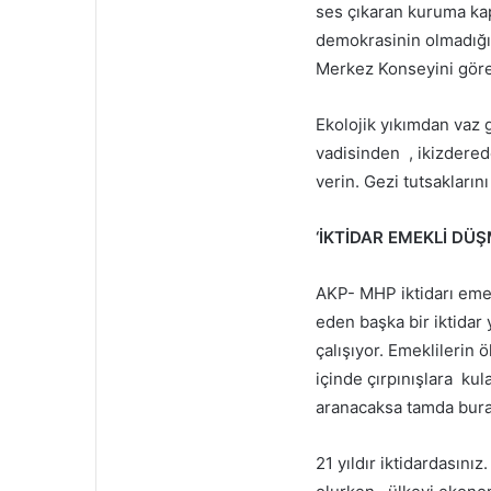
ses çıkaran kuruma ka
demokrasinin olmadığın
Merkez Konseyini göre
Ekolojik yıkımdan vaz
vadisinden , ikizdered
verin. Gezi tutsaklarını
‘İKTİDAR EMEKLİ DÜŞ
AKP- MHP iktidarı eme
eden başka bir iktida
çalışıyor. Emeklilerin 
içinde çırpınışlara kula
aranacaksa tamda bura
21 yıldır iktidardasınız