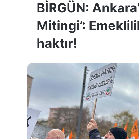
BİRGÜN: Ankara’
Mitingi’: Emekli
haktır!