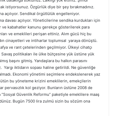
k bataklığa soktunuz. Laikliği yok ettiniz. Şimdi
k istiyorsunuz. Özgürlük diye bir şey bırakmadınız.
a açılıyor. Sendikal örgütlülük engelleniyor.
 davası açılıyor. Yöneticilerine sendika kurdukları için
r ve kabahatler kanunu gerekçe gösterilerek para
nları ve emeklileri perişan ettiniz. Alım gücü hiç bu
n cinayetleri ve intiharlar toplumsal yaraya dönüştü.
afya ve rant çetelerinden geçilmiyor. Ülkeyi cihatçı
 Savaş politikaları ile ülke bütçesine yük üstüne yük
almış başını gitmiş. Yandaşlara bu halkın parasını
 Yargı iktidarın sopası haline getirildi. Ne güvenliğe
almadı. Ekonomi yönetimi seçimlere endekslenerek yaz
ütün bu yöneteme krizini emeklilerin, emekçilerin
ar pervasızlık kol geziyor. Bunların üstüne 2008 de
a “Sosyal Güvenlik Reformu” paketiyle emeklilere maaş
dünüz. Bugün 7500 lira zulmü sizin bu sözüm ona