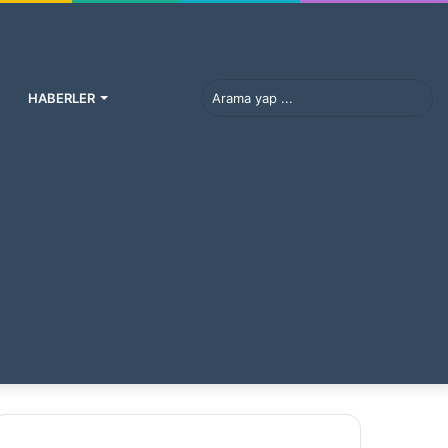
Ara
HABERLER
Faceb
yap
Tw